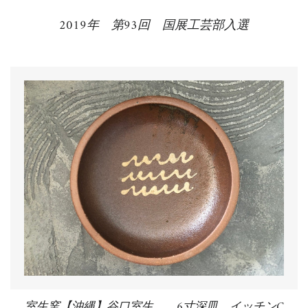
2019年 第93回 国展工芸部入選
室生窯【沖縄】谷口室生 6寸深皿 イッチンC