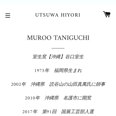
カ
UTSUWA HIYORI
サイトメニュー
MUROO TANIGUCHI
室生窯【沖縄】谷口室生
1975年 福岡県生まれ
2002年 沖縄県 読谷山の山田真萬氏に師事
2010年 沖縄県 名護市に開窯
2017年 第91回 国展工芸部入選