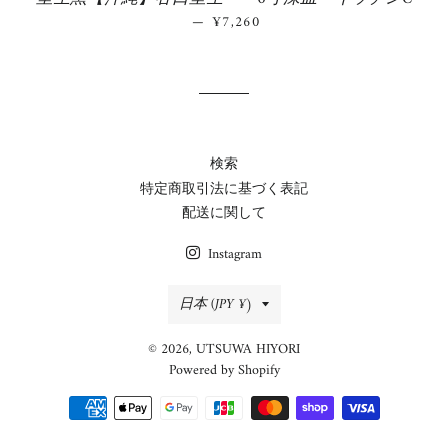
—
通常価格
¥7,260
検索
特定商取引法に基づく表記
配送に関して
Instagram
国/
日本 (JPY ¥)
地
© 2026,
UTSUWA HIYORI
域
Powered by Shopify
決
済