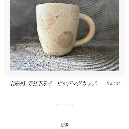
【愛知】寺社下景子 ビッグマグカップ2
通常価格
—
¥6,050
検索