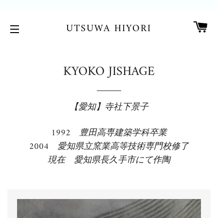
カ
UTSUWA HIYORI
サイトメニュー
KYOKO JISHAGE
【愛知】寺社下景子
1992 豊田高専建築学科卒業
2004 愛知県立窯業高等技術専門校修了
現在 愛知県長久手市にて作陶