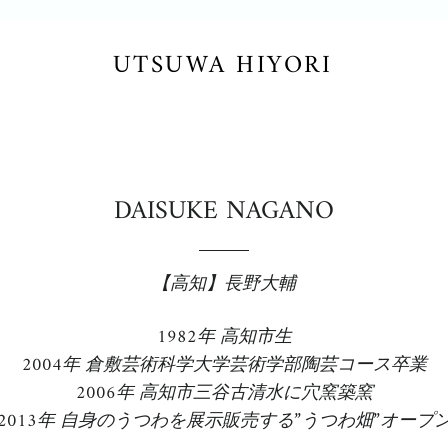
UTSUWA HIYORI
DAISUKE NAGANO
【高知】長野大輔
1982年 高知市生
2004年 倉敷芸術科学大学芸術学部陶芸コース卒業
2006年 高知市三谷古清水に穴窯築窯
2013年 自身のうつわを展示販売する”うつわ畑”オープ