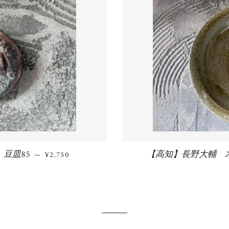
豆皿85
通常価格
【高知】長野大輔 
—
¥2,750