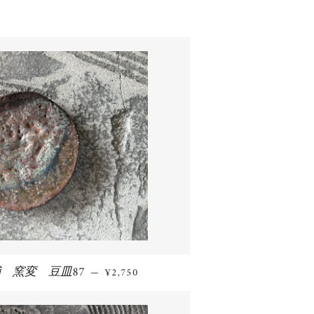
 窯変 豆皿87
通常価格
—
¥2,750