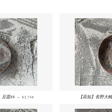
豆皿88
通常価格
【高知】長野大輔
—
¥2,750