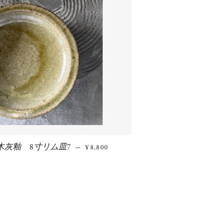
木灰釉 8寸リム皿7
通常価格
—
¥8,800