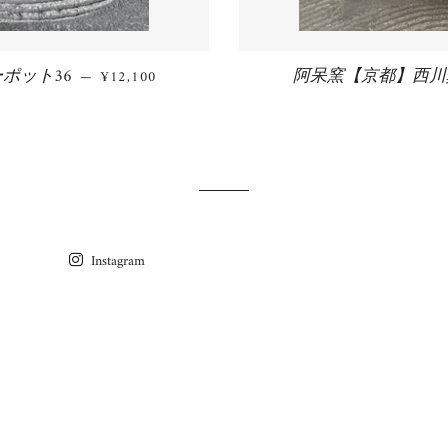
ポット36
通常価格
阿呆窯【京都】西川
—
¥12,100
Instagram