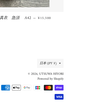
真衣 急須 A42
通常価格
—
¥15,500
国/
日本 (JPY ¥)
地
© 2026,
UTSUWA HIYORI
域
Powered by Shopify
決
済
方
法