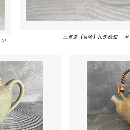
三名窯【宮崎】松形恭知 ポッ
33