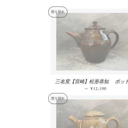
売り切れ
三名窯【宮崎】松形恭知 ポット
—
通常価格
¥12,100
売り切れ