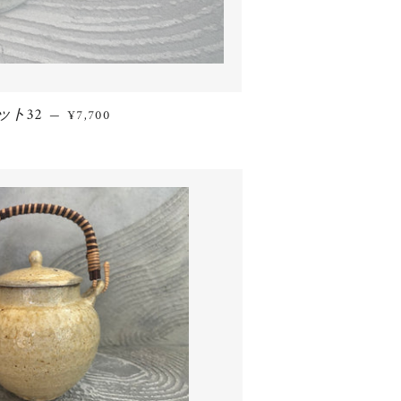
ト32
通常価格
—
¥7,700