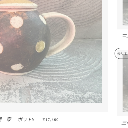
三
売り切
岡 泰 ポット9
通常価格
—
¥17,600
三