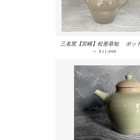
三名窯【宮崎】松形恭知 ポット
—
通常価格
¥11,000