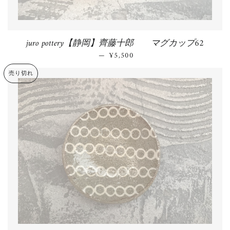
juro pottery【静岡】齊藤十郎 マグカップ62
—
通常価格
¥5,500
売り切れ