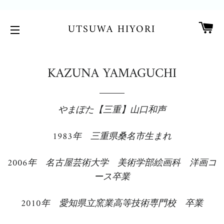
カ
UTSUWA HIYORI
サイトメニュー
KAZUNA YAMAGUCHI
やまぽた【三重】山口和声
1983年 三重県桑名市生まれ
2006年 名古屋芸術大学 美術学部絵画科 洋画コ
ース卒業
2010年 愛知県立窯業高等技術専門校 卒業