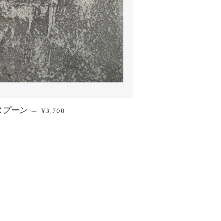
スプーン
通常価格
—
¥3,700