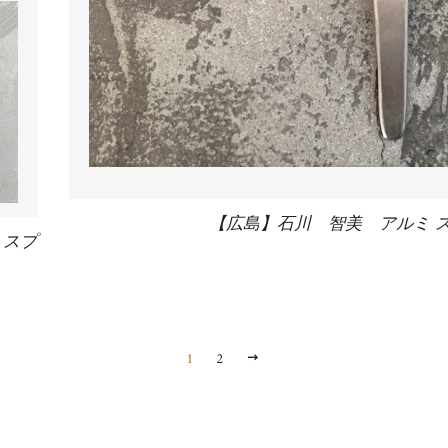
【広島】石川 智美 アルミ 
トスプ
1
2
次
へ