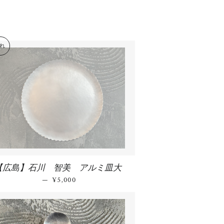
れ
【広島】石川 智美 アルミ皿大
—
通常価格
¥5,000