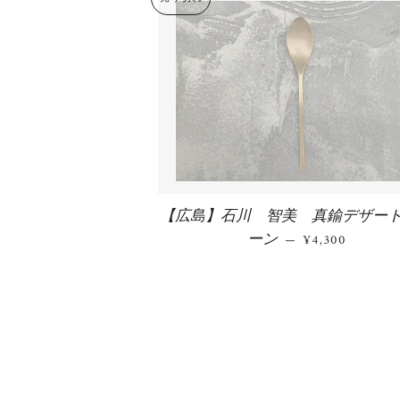
【広島】石川 智美 真鍮デザー
ーン
通常価格
—
¥4,300