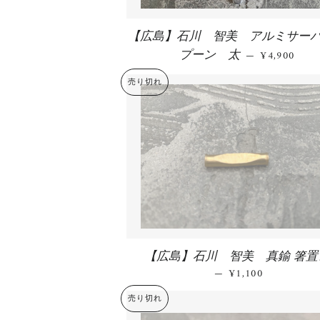
【広島】石川 智美 アルミサー
プーン 太
通常価格
—
¥4,900
売り切れ
【広島】石川 智美 真鍮 箸置
—
通常価格
¥1,100
売り切れ