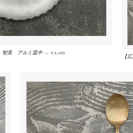
 智美 アルミ皿中
通常価格
—
¥4,400
【広