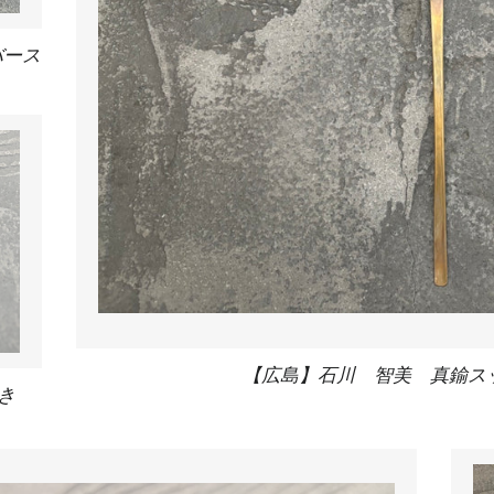
バース
【広島】石川 智美 真鍮ス
き