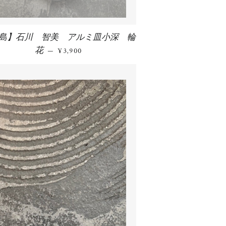
島】石川 智美 アルミ皿小深 輪
花
通常価格
—
¥3,900