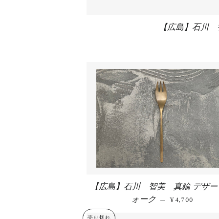
【広島】石川 
【広島】石川 智美 真鍮 デザー
ォーク
通常価格
—
¥4,700
売り切れ