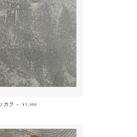
ッカラ
通常価格
—
¥5,300