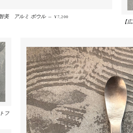
智美 アルミ ボウル
通常価格
—
¥7,200
【広
トフ