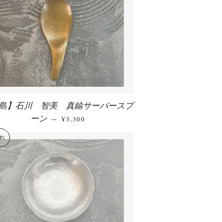
島】石川 智美 真鍮サーバースプ
ーン
通常価格
—
¥5,300
れ