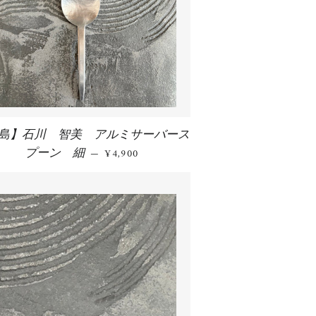
島】石川 智美 アルミサーバース
プーン 細
通常価格
—
¥4,900