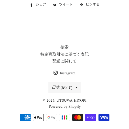
シェア
Facebook
ツイート
Twitter
ピンする
Pinterest
で
に
で
シ
投
ピ
ェ
稿
ン
ア
す
す
す
る
る
る
検索
特定商取引法に基づく表記
配送に関して
Instagram
国/
日本 (JPY ¥)
地
© 2026,
UTSUWA HIYORI
域
Powered by Shopify
決
済