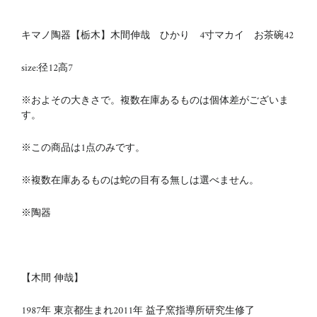
キマノ陶器【栃木】木間伸哉 ひかり 4寸マカイ お茶碗42
size:径12高7
※およその大きさで。複数在庫あるものは個体差がございま
す。
※この商品は1点のみです。
※複数在庫あるものは
蛇の目有る無しは選べません。
※陶器
【木間 伸哉】
1987年 東京都生まれ
2011年 益子窯指導所研究生修了