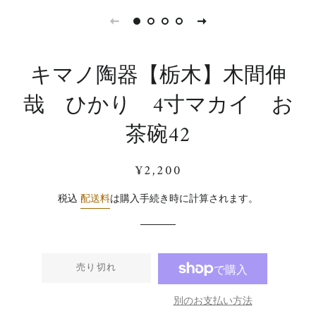
キマノ陶器【栃木】木間伸
哉 ひかり 4寸マカイ お
茶碗42
通
販
¥2,200
常
売
価
価
税込
配送料
は購入手続き時に計算されます。
格
格
売り切れ
別のお支払い方法