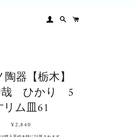
ログイン
検索
カート
ノ陶器【栃木】
哉 ひかり 5
寸リム皿61
通
販
¥2,840
常
売
価
価