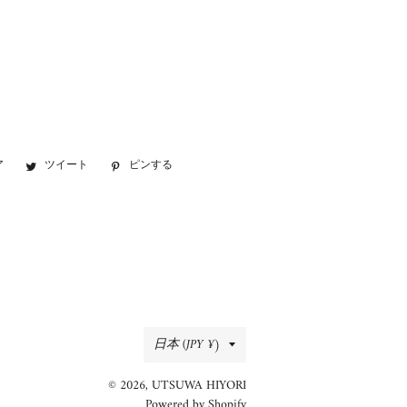
ア
Facebook
ツイート
Twitter
ピンする
Pinterest
で
に
で
シ
投
ピ
ェ
稿
ン
ア
す
す
す
る
る
る
国/
日本 (JPY ¥)
地
© 2026,
UTSUWA HIYORI
域
Powered by Shopify