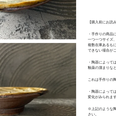
【購入前にお読
・手作りの商品
一つ一つサイズ
複数在庫あるも
できない場合が
・陶器によって
釉薬の溜まりな
これは手作りの
・陶器によって
変化がみられま
※上記のような
さい。