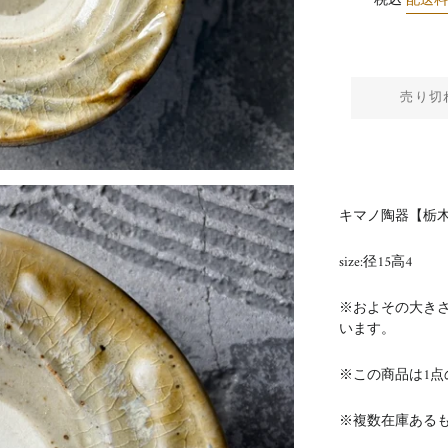
税込
配送
売り切
キマノ陶器【栃木
size:径15高4
※およその大き
います。
※この商品は1点
※複数在庫ある