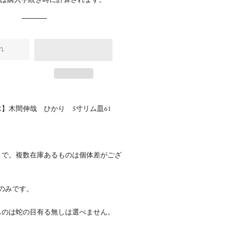
料
は購入手続き時に計算されます。
格
格
れ
】木間伸哉 ひかり 5寸リム皿61
さで。複数在庫あるものは個体差がござ
のみです。
ものは
蛇の目有る無しは選べません。