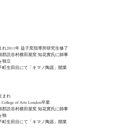
まれ
2011年 益子窯指導所研究生修了
県中頭郡読谷村横田屋窯 知花實氏に師事
窯を独立
県益子町生田目にて「キマノ陶器」開業
県生まれ
College of Arts London卒業
県中頭郡読谷村横田屋窯 知花實氏に師事
を独
県益子町生田目にて「キマノ陶器」開業