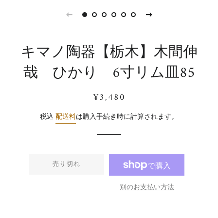
キマノ陶器【栃木】木間伸
哉 ひかり 6寸リム皿85
通
販
¥3,480
常
売
価
価
税込
配送料
は購入手続き時に計算されます。
格
格
売り切れ
別のお支払い方法