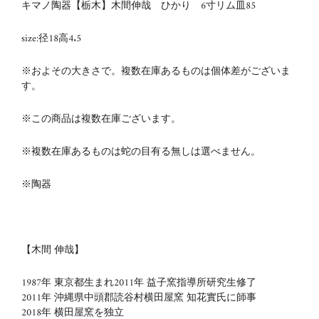
キマノ陶器【栃木】木間伸哉 ひかり 6寸リム皿85
size:径18高4.5
※およその大きさで。複数在庫あるものは個体差がございま
す。
※この商品は複数在庫ございます。
※複数在庫あるものは
蛇の目有る無しは選べません。
※陶器
【木間 伸哉】
1987年 東京都生まれ
2011年 益子窯指導所研究生修了
2011年 沖縄県中頭郡読谷村横田屋窯 知花實氏に師事
2018年 横田屋窯を独立