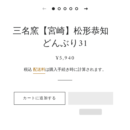
三名窯【宮崎】松形恭知
どんぶり31
通
販
¥5,940
常
売
価
価
税込
配送料
は購入手続き時に計算されます。
格
格
カートに追加する