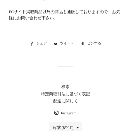
ECサイト掲載商品以外の商品も通販しておりますので、お気
軽にお問い合わせ下さい。
シェア
Facebook
ツイート
Twitter
ピンする
Pinterest
で
に
で
シ
投
ピ
ェ
稿
ン
ア
す
す
す
る
る
る
検索
特定商取引法に基づく表記
配送に関して
Instagram
国/
日本 (JPY ¥)