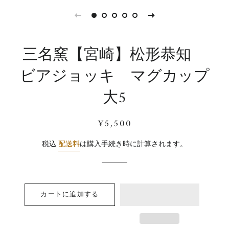
三名窯【宮崎】松形恭知
ビアジョッキ マグカップ
大5
通
販
¥5,500
常
売
価
価
税込
配送料
は購入手続き時に計算されます。
格
格
カートに追加する