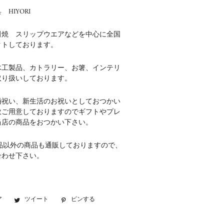
HIYORI
田焼 スリップウエアなどを中心に全国
クトしております。
木工製品、カトラリー、お箸、インテリ
取り扱いしております。
婚祝い、新生活のお祝いとしておつかい
数ご用意しておりますのでギフトやプレ
当店の商品をおつかい下さい。
品以外の商品も通販しておりますので、
合わせ下さい。
ア
Facebook
ツイート
Twitter
ピンする
Pinterest
で
に
で
シ
投
ピ