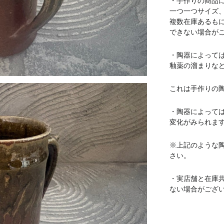
・手作りの商品
一つ一つサイズ
複数在庫あるも
できない場合が
・陶器によって
釉薬の溜まりな
これは手作りの
・陶器によって
変化がみられま
※上記のような
さい。
・実店舗と在庫
ない場合がござ