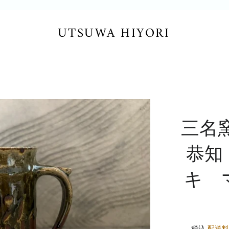
UTSUWA HIYORI
三名
恭知
キ 