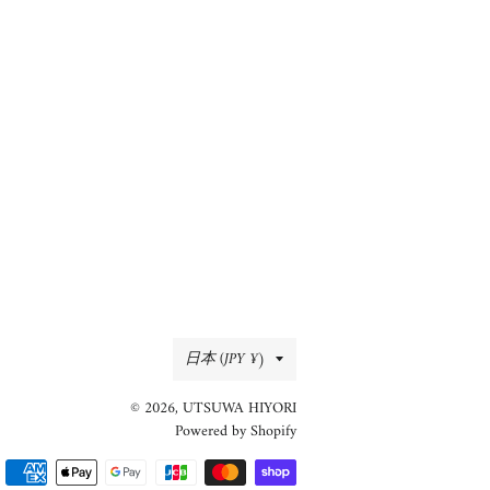
ェ
稿
ン
ア
す
す
す
る
る
る
国/
日本 (JPY ¥)
地
© 2026,
UTSUWA HIYORI
域
Powered by Shopify
決