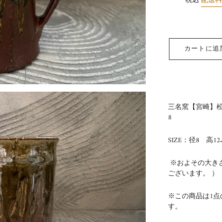
税込
配送
カートに追
三名窯【宮崎】
8
SIZE：径8 高12.
※およその大き
ございます。 ）
※この商品は1
す。