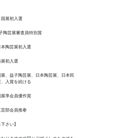
回 国展初入選
回益子陶芸展審査員特別賞
回日本陶芸展初入選
藝展初入選
益子陶芸展、日本陶芸展、日本民
選、入賞を続ける
回国展準会員優作賞
会工芸部会員推拳
み下さい】