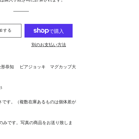
料
は購入手続き時に計算されます。
格
格
加する
別のお支払い方法
松形恭知 ビアジョッキ マグカップ大
5
さです。（複数在庫あるものは個体差が
点のみです。写真の商品をお送り致しま