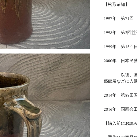
【松形恭知】
1997年 第71
1998年 第2
1999年 第15
2000年 日本民
以後、国展、
藝館展などに入
2014年 第88
2016年 国画
【購入前にお読