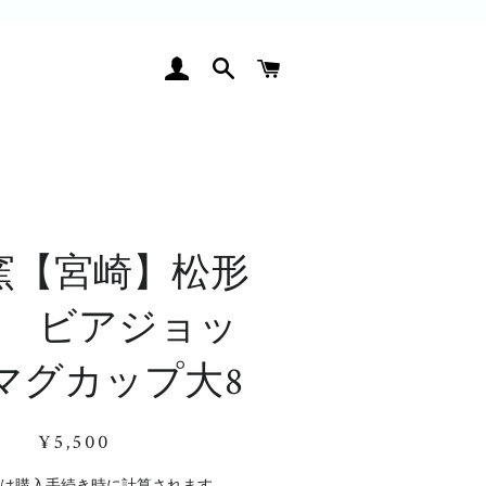
ログイン
検索
カート
窯【宮崎】松形
 ビアジョッ
マグカップ大8
通
販
¥5,500
常
売
価
価