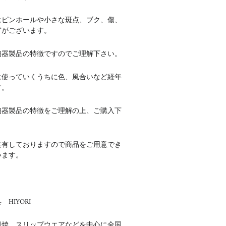
はピンホールや小さな斑点、ブク、傷、
どがございます。
陶器製品の特徴ですのでご理解下さい。
は使っていくうちに色、風合いなど経年
す。
陶器製品の特徴をご理解の上、ご購入下
共有しておりますので商品をご用意でき
います。
HIYORI
田焼 スリップウエアなどを中心に全国