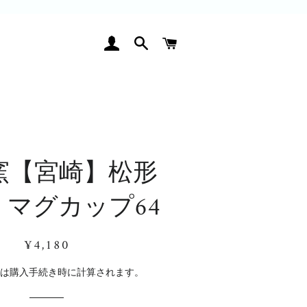
ログイン
検索
カート
窯【宮崎】松形
 マグカップ64
通
販
¥4,180
常
売
価
価
料
は購入手続き時に計算されます。
格
格