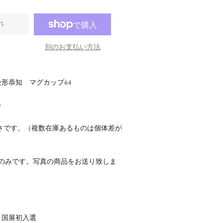
れ
別のお支払い方法
形恭知 マグカップ64
0
さです。（複数在庫あるものは個体差が
点のみです。写真の商品をお送り致しま
回 国展初入選