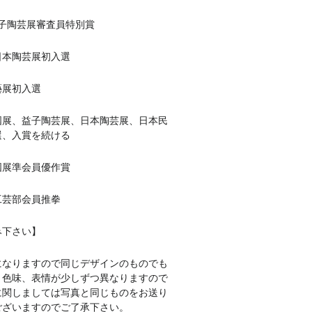
回益子陶芸展審査員特別賞
回日本陶芸展初入選
藝展初入選
益子陶芸展、日本陶芸展、日本民
選、入賞を続ける
回国展準会員優作賞
会工芸部会員推拳
み下さい】
になりますので同じデザインのものでも
、色味、表情が少しずつ異なりますので
に関しましては写真と同じものをお送り
ございますのでご了承下さい。