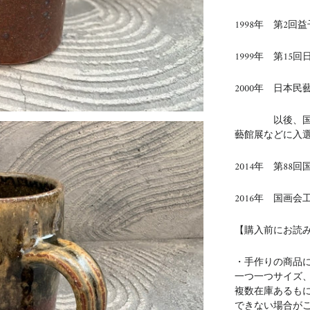
1998年 第2
1999年 第15
2000年 日本民
以後、国展、
藝館展などに入
2014年 第88
2016年 国画
【購入前にお読
・手作りの商品
一つ一つサイズ
複数在庫あるも
できない場合が