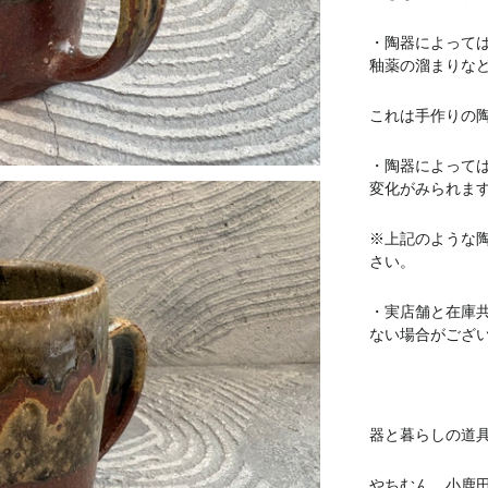
・陶器によって
釉薬の溜まりな
これは手作りの
・陶器によって
変化がみられま
※上記のような
さい。
・実店舗と在庫
ない場合がござ
器と暮らしの道具 
やちむん 小鹿