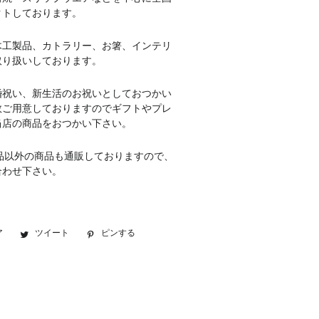
クトしております。
木工製品、カトラリー、お箸、インテリ
取り扱いしております。
婚祝い、新生活のお祝いとしておつかい
数ご用意しておりますのでギフトやプレ
当店の商品をおつかい下さい。
品以外の商品も通販しておりますので、
合わせ下さい。
ア
Facebook
ツイート
Twitter
ピンする
Pinterest
で
に
で
シ
投
ピ
ェ
稿
ン
ア
す
す
す
る
る