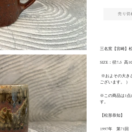
売り切
三名窯【宮崎】松
SIZE：径7.5 高1
※およその大き
ございます。 ）
※この商品は1
す。
【松形恭知】
1997年 第71