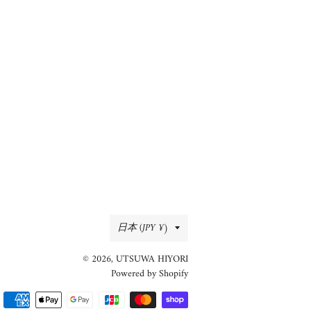
る
国/
日本 (JPY ¥)
地
© 2026,
UTSUWA HIYORI
域
Powered by Shopify
決