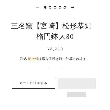
三名窯【宮崎】松形恭知
楕円鉢大80
通
販
¥8,250
常
売
価
価
税込
配送料
は購入手続き時に計算されます。
格
格
カートに追加する