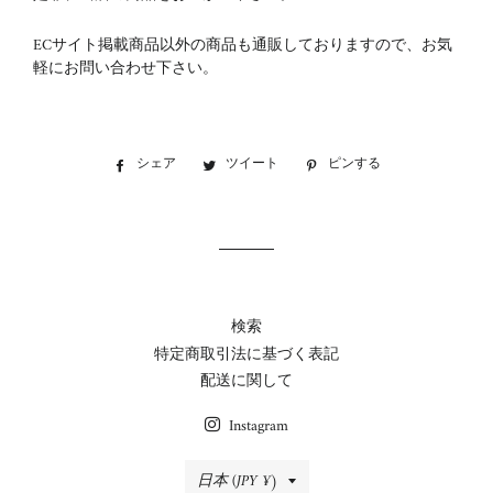
ECサイト掲載商品以外の商品も通販しておりますので、お気
軽にお問い合わせ下さい。
シェア
Facebook
ツイート
Twitter
ピンする
Pinterest
で
に
で
シ
投
ピ
ェ
稿
ン
ア
す
す
す
る
る
る
検索
特定商取引法に基づく表記
配送に関して
Instagram
国/
日本 (JPY ¥)