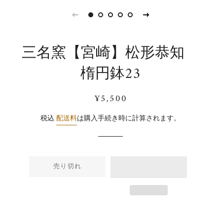
三名窯【宮崎】松形恭知
楕円鉢23
通
販
¥5,500
常
売
価
価
税込
配送料
は購入手続き時に計算されます。
格
格
売り切れ