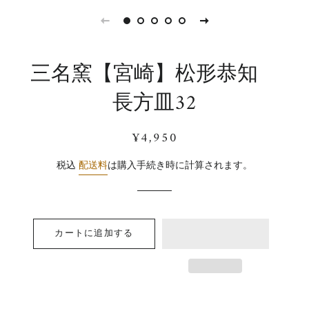
三名窯【宮崎】松形恭知
長方皿32
通
販
¥4,950
常
売
価
価
税込
配送料
は購入手続き時に計算されます。
格
格
カートに追加する