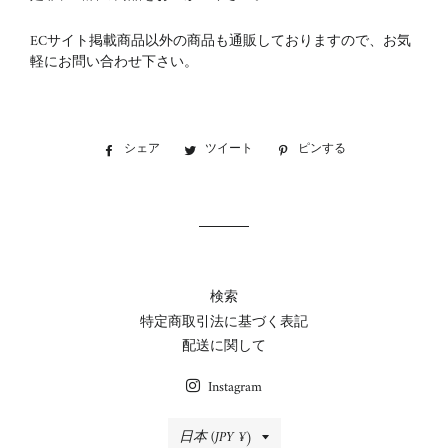
ECサイト掲載商品以外の商品も通販しておりますので、お気
軽にお問い合わせ下さい。
シェア
Facebook
ツイート
Twitter
ピンする
Pinterest
で
に
で
シ
投
ピ
ェ
稿
ン
ア
す
す
す
る
る
る
検索
特定商取引法に基づく表記
配送に関して
Instagram
国/
日本 (JPY ¥)