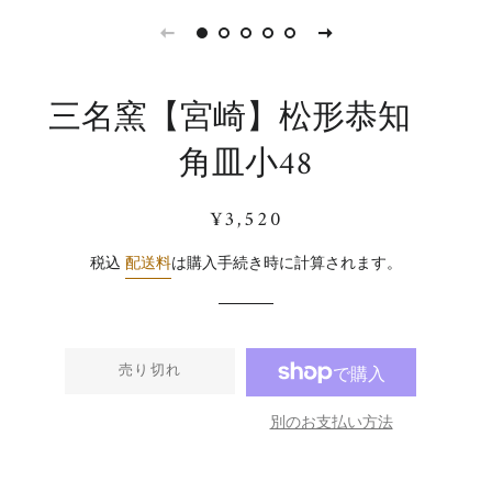
三名窯【宮崎】松形恭知
角皿小48
通
販
¥3,520
常
売
価
価
税込
配送料
は購入手続き時に計算されます。
格
格
売り切れ
別のお支払い方法