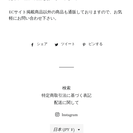
ECサイト掲載商品以外の商品も通販しておりますので、お気
軽にお問い合わせ下さい。
シェア
Facebook
ツイート
Twitter
ピンする
Pinterest
で
に
で
シ
投
ピ
ェ
稿
ン
ア
す
す
す
る
る
る
検索
特定商取引法に基づく表記
配送に関して
Instagram
国/
日本 (JPY ¥)