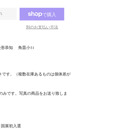
れ
別のお支払い方法
形恭知 角皿小51
さです。（複数在庫あるものは個体差が
点のみです。写真の商品をお送り致しま
回 国展初入選