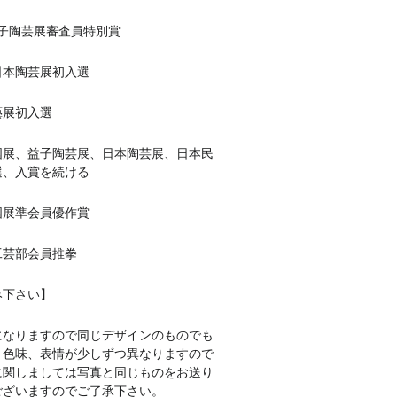
回益子陶芸展審査員特別賞
回日本陶芸展初入選
藝展初入選
益子陶芸展、日本陶芸展、日本民
選、入賞を続ける
回国展準会員優作賞
会工芸部会員推拳
み下さい】
になりますので同じデザインのものでも
、色味、表情が少しずつ異なりますので
に関しましては写真と同じものをお送り
ございますのでご了承下さい。