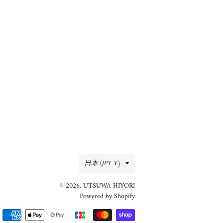
る
国/
日本 (JPY ¥)
地
© 2026,
UTSUWA HIYORI
域
Powered by Shopify
決