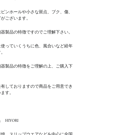
はピンホールや小さな斑点、ブク、傷、
どがございます。
陶器製品の特徴ですのでご理解下さい。
は使っていくうちに色、風合いなど経年
す。
陶器製品の特徴をご理解の上、ご購入下
共有しておりますので商品をご用意でき
います。
HIYORI
田焼 スリップウエアなどを中心に全国