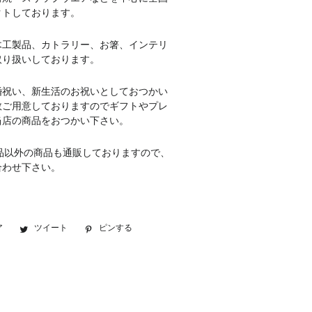
クトしております。
木工製品、カトラリー、お箸、インテリ
取り扱いしております。
婚祝い、新生活のお祝いとしておつかい
数ご用意しておりますのでギフトやプレ
当店の商品をおつかい下さい。
品以外の商品も通販しておりますので、
合わせ下さい。
ア
Facebook
ツイート
Twitter
ピンする
Pinterest
で
に
で
シ
投
ピ
ェ
稿
ン
ア
す
す
す
る
る