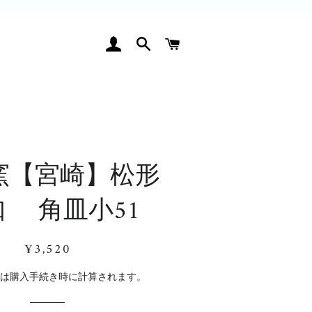
ログイン
検索
カート
窯【宮崎】松形
知 角皿小51
通
販
¥3,520
常
売
価
価
料
は購入手続き時に計算されます。
格
格