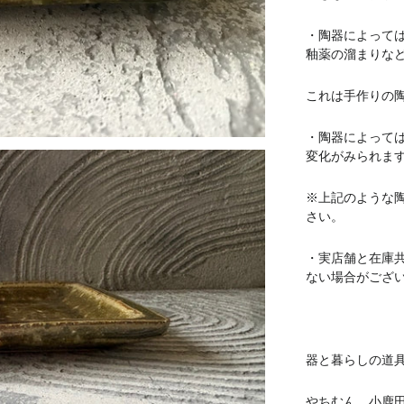
・陶器によって
釉薬の溜まりな
これは手作りの
・陶器によって
変化がみられま
※上記のような
さい。
・実店舗と在庫
ない場合がござ
器と暮らしの道具 
やちむん 小鹿