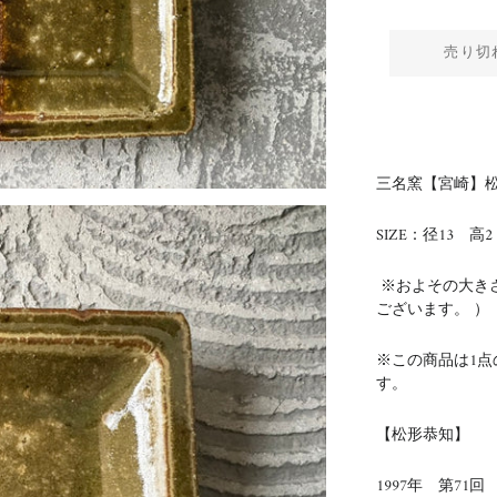
売り切
三名窯【宮崎】松
SIZE：径13 高2
※およその大き
ございます。 ）
※この商品は1
す。
【松形恭知】
1997年 第71