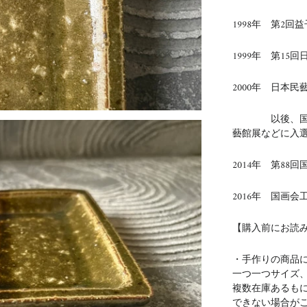
1998年 第2
1999年 第15
2000年 日本民
以後、国展、
藝館展などに入
2014年 第88
2016年 国画
【購入前にお読
・手作りの商品
一つ一つサイズ
複数在庫あるも
できない場合が