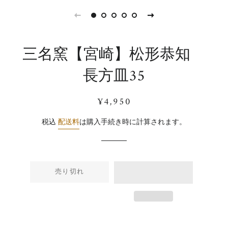
三名窯【宮崎】松形恭知
長方皿35
通
販
¥4,950
常
売
価
価
税込
配送料
は購入手続き時に計算されます。
格
格
売り切れ