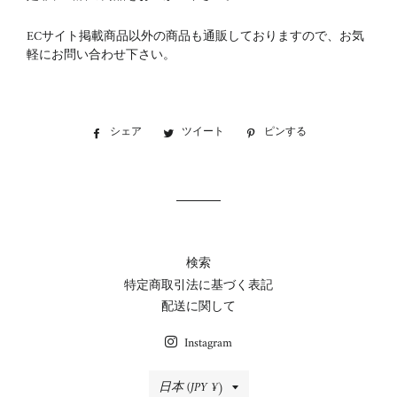
ECサイト掲載商品以外の商品も通販しておりますので、お気
軽にお問い合わせ下さい。
シェア
Facebook
ツイート
Twitter
ピンする
Pinterest
で
に
で
シ
投
ピ
ェ
稿
ン
ア
す
す
す
る
る
る
検索
特定商取引法に基づく表記
配送に関して
Instagram
国/
日本 (JPY ¥)