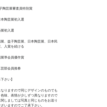
回益子陶芸展審査員特別賞
回日本陶芸展初入選
藝展初入選
益子陶芸展、日本陶芸展、日本民
選、入賞を続ける
回国展準会員優作賞
会工芸部会員推拳
み下さい】
になりますので同じデザインのものでも
、色味、表情が少しずつ異なりますので
に関しましては写真と同じものをお送り
ございますのでご了承下さい。