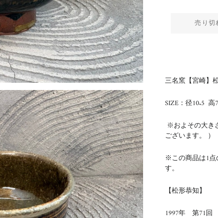
売り切
三名窯【宮崎】松
SIZE：径10.5 高7
※およその大き
ございます。 ）
※この商品は1
す。
【松形恭知】
1997年 第71