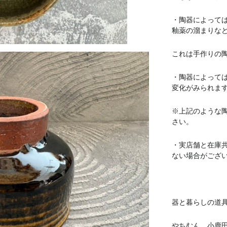
・陶器によって
釉薬の溜まりな
これは手作りの
・陶器によって
変化がみられま
※上記のような
さい。
・実店舗と在庫
ない場合がござ
器と暮らしの道具 
やちむん 小鹿