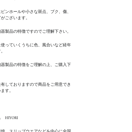
はピンホールや小さな斑点、ブク、傷、
どがございます。
陶器製品の特徴ですのでご理解下さい。
は使っていくうちに色、風合いなど経年
す。
陶器製品の特徴をご理解の上、ご購入下
共有しておりますので商品をご用意でき
います。
HIYORI
田焼 スリップウエアなどを中心に全国