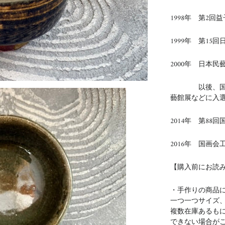
1998年 第2
1999年 第15
2000年 日本民
以後、国展、
藝館展などに入
2014年 第88
2016年 国画
【購入前にお読
・手作りの商品
一つ一つサイズ
複数在庫あるも
できない場合が