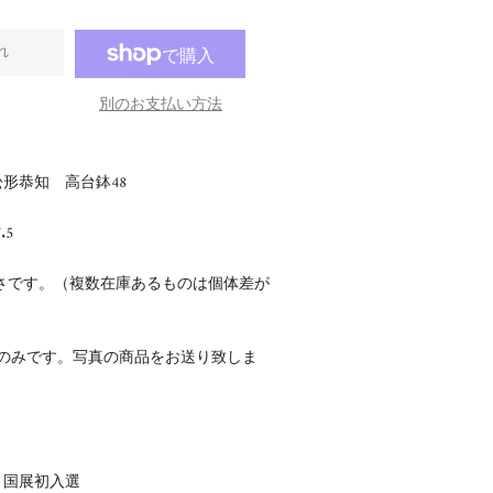
れ
別のお支払い方法
形恭知 高台鉢48
.5
さです。（複数在庫あるものは個体差が
点のみです。写真の商品をお送り致しま
回 国展初入選