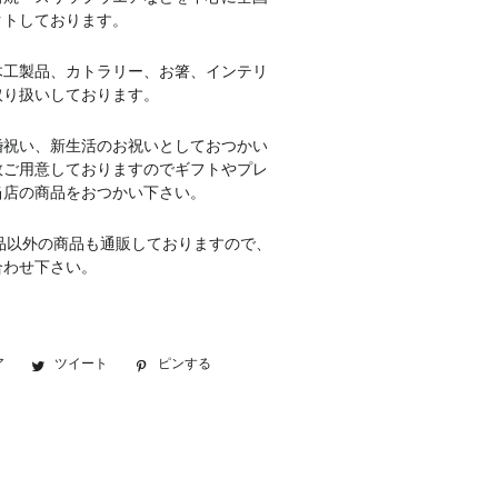
クトしております。
木工製品、カトラリー、お箸、インテリ
取り扱いしております。
婚祝い、新生活のお祝いとしておつかい
数ご用意しておりますのでギフトやプレ
当店の商品をおつかい下さい。
品以外の商品も通販しておりますので、
合わせ下さい。
ア
Facebook
ツイート
Twitter
ピンする
Pinterest
で
に
で
シ
投
ピ
ェ
稿
ン
ア
す
す
す
る
る