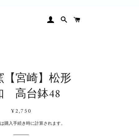
ログイン
検索
カート
窯【宮崎】松形
知 高台鉢48
通
販
¥2,750
常
売
価
価
料
は購入手続き時に計算されます。
格
格