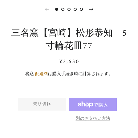
三名窯【宮崎】松形恭知 5
寸輪花皿77
通
販
¥3,630
常
売
価
価
税込
配送料
は購入手続き時に計算されます。
格
格
売り切れ
別のお支払い方法