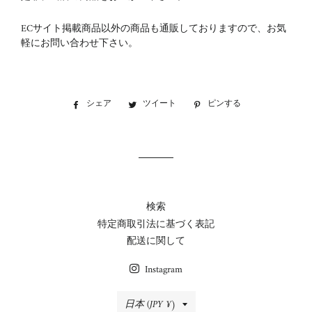
ECサイト掲載商品以外の商品も通販しておりますので、お気
軽にお問い合わせ下さい。
シェア
Facebook
ツイート
Twitter
ピンする
Pinterest
で
に
で
シ
投
ピ
ェ
稿
ン
ア
す
す
す
る
る
る
検索
特定商取引法に基づく表記
配送に関して
Instagram
国/
日本 (JPY ¥)