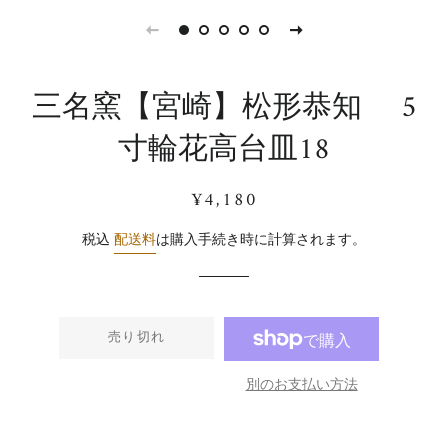
三名窯【宮崎】松形恭知 5
寸輪花高台皿18
通
販
¥4,180
常
売
価
価
税込
配送料
は購入手続き時に計算されます。
格
格
売り切れ
別のお支払い方法