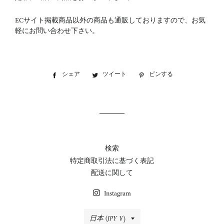
ECサイト掲載商品以外の商品も通販しておりますので、お気
軽にお問い合わせ下さい。
シェア
Facebook
ツイート
Twitter
ピンする
Pinterest
で
に
で
シ
投
ピ
ェ
稿
ン
ア
す
す
す
る
る
る
検索
特定商取引法に基づく表記
配送に関して
Instagram
国/
日本 (JPY ¥)