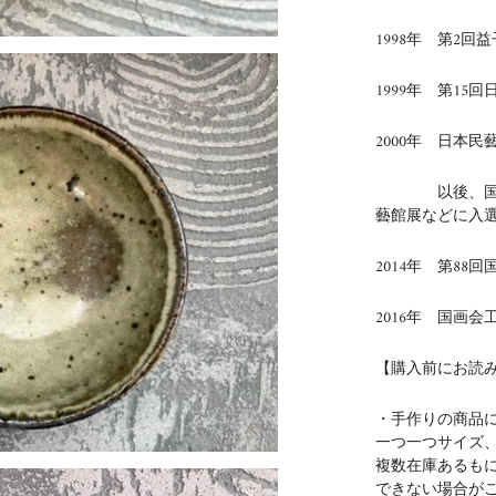
1998年 第2
1999年 第15
2000年 日本民
以後、国展、
藝館展などに入
2014年 第88
2016年 国画
【購入前にお読
・手作りの商品
一つ一つサイズ
複数在庫あるも
できない場合が