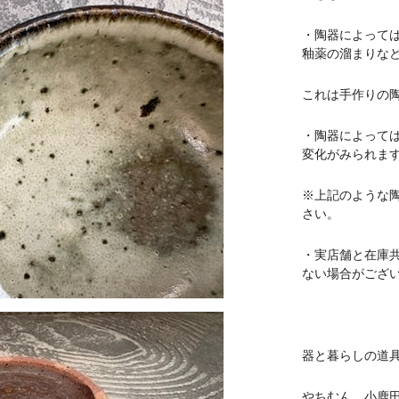
・陶器によって
釉薬の溜まりな
これは手作りの
・陶器によって
変化がみられま
※上記のような
さい。
・実店舗と在庫
ない場合がござ
器と暮らしの道具 
やちむん 小鹿