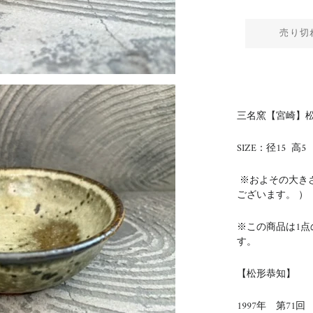
売り切
三名窯【宮崎】松
SIZE：径15 高5
※およその大き
ございます。 ）
※この商品は1
す。
【松形恭知】
1997年 第71