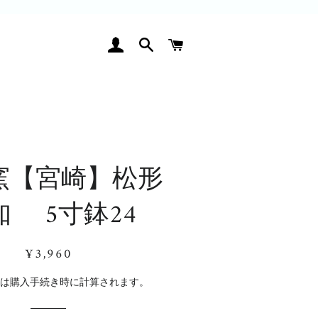
ログイン
検索
カート
窯【宮崎】松形
知 5寸鉢24
通
販
¥3,960
常
売
価
価
料
は購入手続き時に計算されます。
格
格