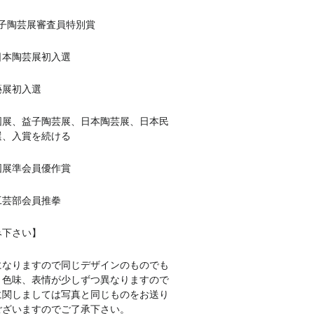
回益子陶芸展審査員特別賞
回日本陶芸展初入選
藝展初入選
益子陶芸展、日本陶芸展、日本民
選、入賞を続ける
回国展準会員優作賞
会工芸部会員推拳
み下さい】
になりますので同じデザインのものでも
、色味、表情が少しずつ異なりますので
に関しましては写真と同じものをお送り
ございますのでご了承下さい。