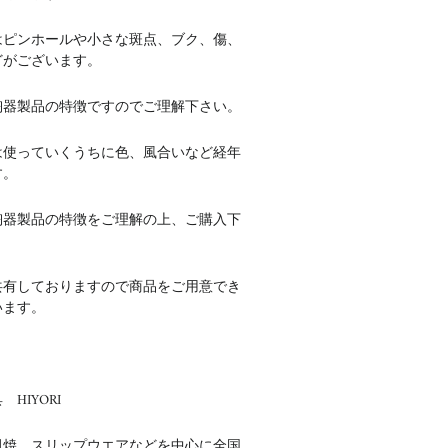
はピンホールや小さな斑点、ブク、傷、
どがございます。
陶器製品の特徴ですのでご理解下さい。
は使っていくうちに色、風合いなど経年
す。
陶器製品の特徴をご理解の上、ご購入下
共有しておりますので商品をご用意でき
います。
HIYORI
田焼 スリップウエアなどを中心に全国