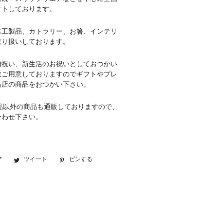
クトしております。
木工製品、カトラリー、お箸、インテリ
取り扱いしております。
婚祝い、新生活のお祝いとしておつかい
数ご用意しておりますのでギフトやプレ
当店の商品をおつかい下さい。
品以外の商品も通販しておりますので、
合わせ下さい。
ア
Facebook
ツイート
Twitter
ピンする
Pinterest
で
に
で
シ
投
ピ
ェ
稿
ン
ア
す
す
す
る
る