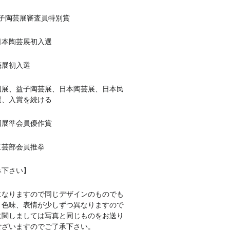
回益子陶芸展審査員特別賞
回日本陶芸展初入選
藝展初入選
益子陶芸展、日本陶芸展、日本民
選、入賞を続ける
回国展準会員優作賞
会工芸部会員推拳
み下さい】
になりますので同じデザインのものでも
、色味、表情が少しずつ異なりますので
に関しましては写真と同じものをお送り
ございますのでご了承下さい。