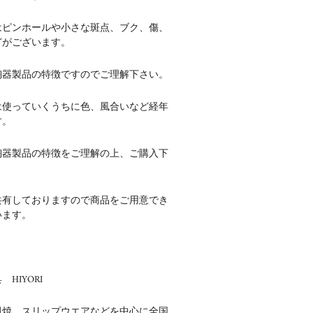
はピンホールや小さな斑点、ブク、傷、
どがございます。
陶器製品の特徴ですのでご理解下さい。
は使っていくうちに色、風合いなど経年
す。
陶器製品の特徴をご理解の上、ご購入下
共有しておりますので商品をご用意でき
います。
HIYORI
田焼 スリップウエアなどを中心に全国