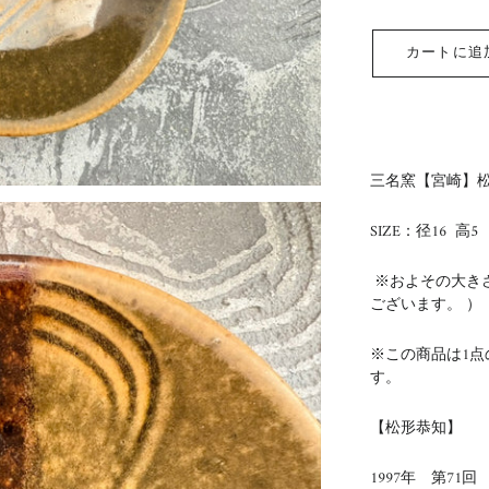
カートに追
三名窯【宮崎】松
SIZE：径16 高5
※およその大き
ございます。 ）
※この商品は1
す。
【松形恭知】
1997年 第71