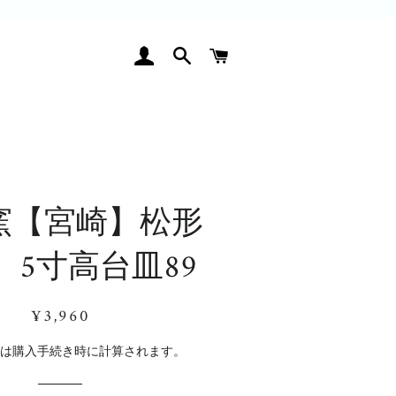
ログイン
検索
カート
窯【宮崎】松形
 5寸高台皿89
通
販
¥3,960
常
売
価
価
料
は購入手続き時に計算されます。
格
格