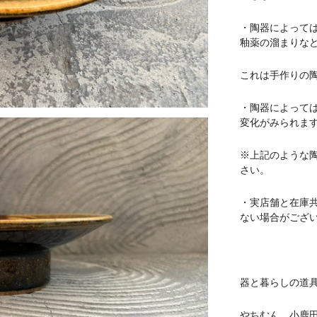
・陶器によって
釉薬の溜まりな
これは手作りの
・陶器によって
変化がみられま
※上記のような
さい。
・実店舗と在庫
ない場合がござ
器と暮らしの道具 
やちむん 小鹿