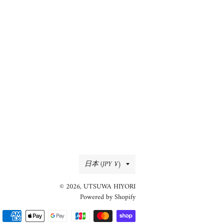
る
国/
日本 (JPY ¥)
地
© 2026,
UTSUWA HIYORI
域
Powered by Shopify
決