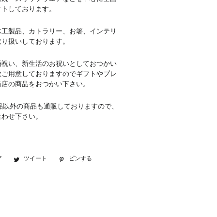
クトしております。
木工製品、カトラリー、お箸、インテリ
取り扱いしております。
婚祝い、新生活のお祝いとしておつかい
数ご用意しておりますのでギフトやプレ
当店の商品をおつかい下さい。
品以外の商品も通販しておりますので、
合わせ下さい。
ア
Facebook
ツイート
Twitter
ピンする
Pinterest
で
に
で
シ
投
ピ
ェ
稿
ン
ア
す
す
す
る
る