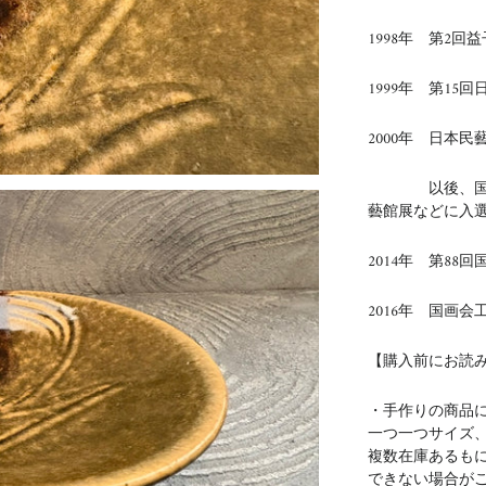
1998年 第2
1999年 第15
2000年 日本民
以後、国展、
藝館展などに入
2014年 第88
2016年 国画
【購入前にお読
・手作りの商品
一つ一つサイズ
複数在庫あるも
できない場合が