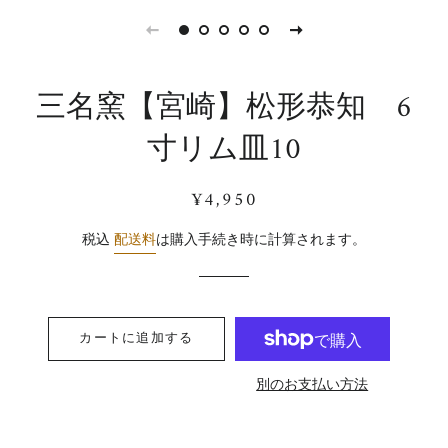
三名窯【宮崎】松形恭知 6
寸リム皿10
通
販
¥4,950
常
売
価
価
税込
配送料
は購入手続き時に計算されます。
格
格
カートに追加する
別のお支払い方法