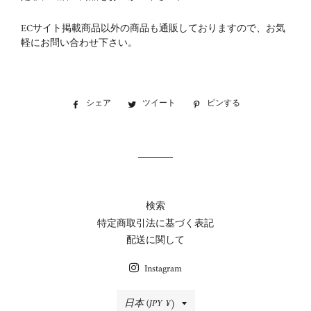
ECサイト掲載商品以外の商品も通販しておりますので、お気
軽にお問い合わせ下さい。
シェア
Facebook
ツイート
Twitter
ピンする
Pinterest
で
に
で
シ
投
ピ
ェ
稿
ン
ア
す
す
す
る
る
る
検索
特定商取引法に基づく表記
配送に関して
Instagram
国/
日本 (JPY ¥)