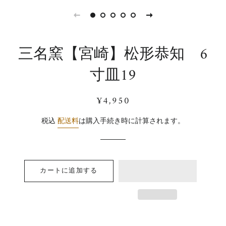
三名窯【宮崎】松形恭知 6
寸皿19
通
販
¥4,950
常
売
価
価
税込
配送料
は購入手続き時に計算されます。
格
格
カートに追加する