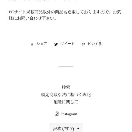
ECサイト掲載商品以外の商品も通販しておりますので、お気
軽にお問い合わせ下さい。
シェア
Facebook
ツイート
Twitter
ピンする
Pinterest
で
に
で
シ
投
ピ
ェ
稿
ン
ア
す
す
す
る
る
る
検索
特定商取引法に基づく表記
配送に関して
Instagram
国/
日本 (JPY ¥)