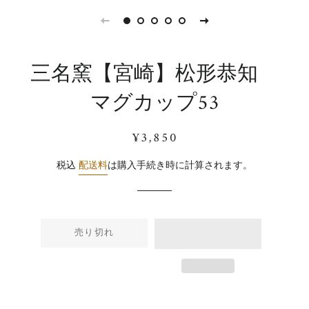
三名窯【宮崎】松形恭知
マグカップ53
通
販
¥3,850
常
売
価
価
税込
配送料
は購入手続き時に計算されます。
格
格
売り切れ