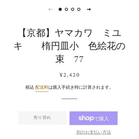
【京都】ヤマカワ ミユ
キ 楕円皿小 色絵花の
束 77
通
販
¥2,420
常
売
価
価
税込
配送料
は購入手続き時に計算されます。
格
格
売り切れ
別のお支払い方法