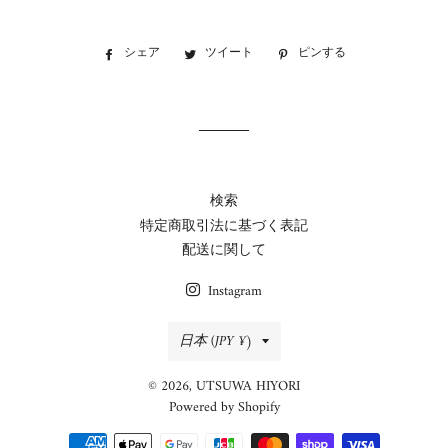
シェア
Facebook
ツイート
Twitter
ピンする
Pinterest
で
に
で
シ
投
ピ
ェ
稿
ン
ア
す
す
す
る
る
る
検索
特定商取引法に基づく表記
配送に関して
Instagram
国/
日本 (JPY ¥)
地
© 2026,
UTSUWA HIYORI
域
Powered by Shopify
決