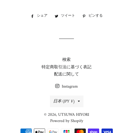
シェア
Facebook
ツイート
Twitter
ピンする
Pinterest
で
に
で
シ
投
ピ
ェ
稿
ン
ア
す
す
す
る
る
る
検索
特定商取引法に基づく表記
配送に関して
Instagram
国/
日本 (JPY ¥)
地
© 2026,
UTSUWA HIYORI
域
Powered by Shopify
決