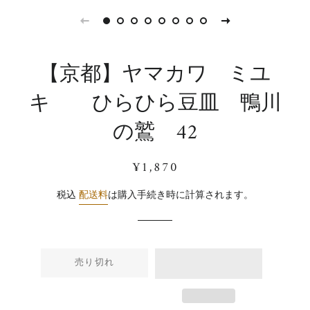
【京都】ヤマカワ ミユ
キ ひらひら豆皿 鴨川
の鷲 42
通
販
¥1,870
常
売
価
価
税込
配送料
は購入手続き時に計算されます。
格
格
売り切れ