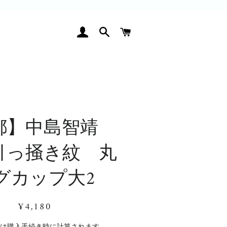
ログイン
検索
カート
都】中島智靖
引っ掻き紋 丸
グカップ大2
通
販
¥4,180
常
売
価
価