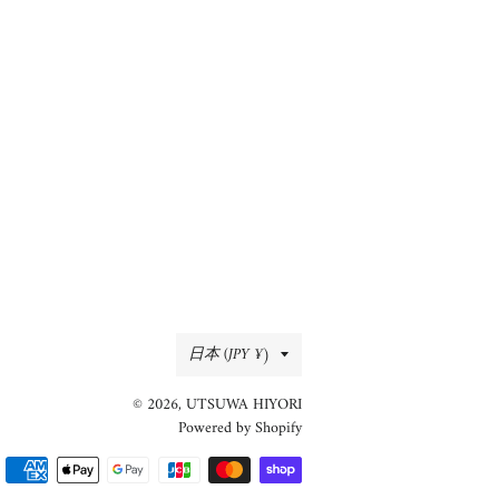
国/
日本 (JPY ¥)
地
© 2026,
UTSUWA HIYORI
域
Powered by Shopify
決
済