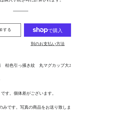
料
は購入手続き時に計算されます。
格
格
加する
別のお支払い方法
靖 枯色引っ掻き紋 丸マグカップ大2
5
さです。個体差がございます。
点のみです。写真の商品をお送り致しま