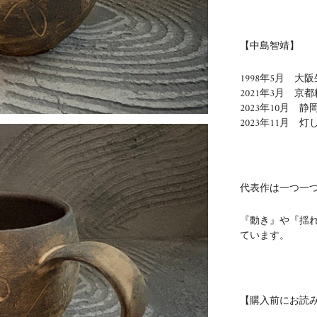
【中島智靖】
1998年5月 大
2021年3月 
2023年10月 
2023年11月 
代表作は一つ一
『動き』や『揺
ています。
【購入前にお読