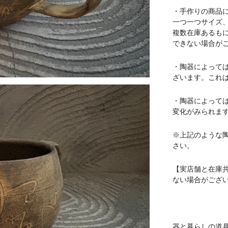
・手作りの商品
一つ一つサイズ
複数在庫あるも
できない場合が
・陶器によって
ざいます。これ
・陶器によって
変化がみられま
※上記のような
さい。
【実店舗と在庫
ない場合がござ
器と暮らしの道具 