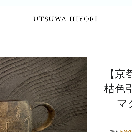
UTSUWA HIYORI
【京
枯色
マ