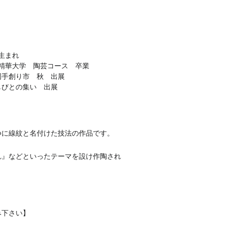
阪生まれ
京都精華大学 陶芸コース 卒業
静岡手創り市 秋 出展
灯しびとの集い 出展
つに線紋と名付けた技法の作品です。
れ』などといったテーマを設け作陶され
み下さい】