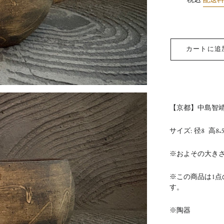
税込
配送
カートに追
【京都】中島智
サイズ: 径8 高8.
※およその大き
※この商品は1
す。
※陶器