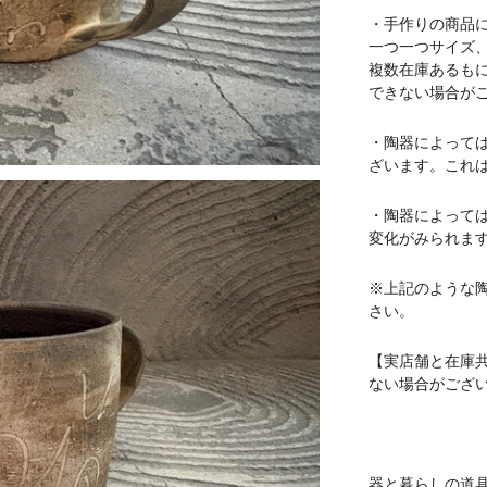
・手作りの商品
一つ一つサイズ
複数在庫あるも
できない場合が
・陶器によって
ざいます。これ
・陶器によって
変化がみられま
※上記のような
さい。
【実店舗と在庫
ない場合がござ
器と暮らしの道具 