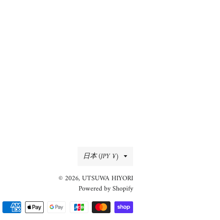
国/
日本 (JPY ¥)
地
© 2026,
UTSUWA HIYORI
域
Powered by Shopify
決
済