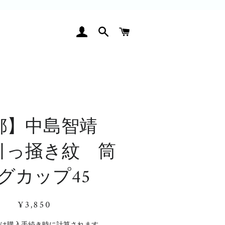
ログイン
検索
カート
都】中島智靖
引っ掻き紋 筒
グカップ45
通
販
¥3,850
常
売
価
価