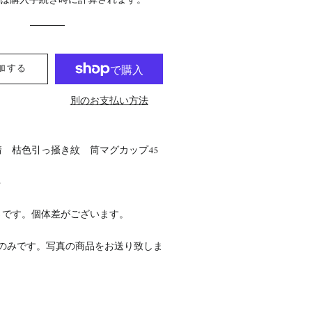
料
は購入手続き時に計算されます。
格
格
加する
別のお支払い方法
 枯色引っ掻き紋 筒マグカップ45
5
さです。個体差がございます。
点のみです。写真の商品をお送り致しま