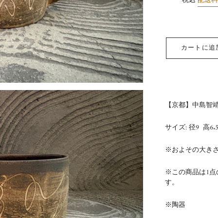
税込
配送
カートに追
【京都】中島智靖
サイズ: 径9 高6.
※およその大き
※この商品は1
す。
※陶器