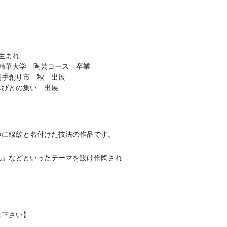
阪生まれ
京都精華大学 陶芸コース 卒業
静岡手創り市 秋 出展
灯しびとの集い 出展
つに線紋と名付けた技法の作品です。
れ』などといったテーマを設け作陶され
み下さい】