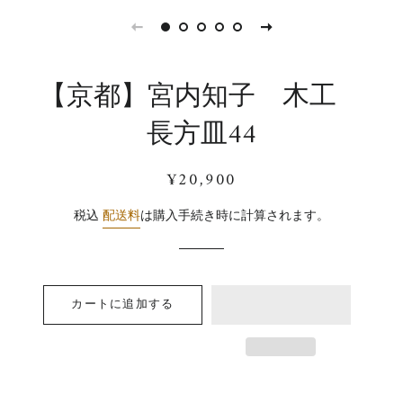
【京都】宮内知子 木工
長方皿44
通
販
¥20,900
常
売
価
価
税込
配送料
は購入手続き時に計算されます。
格
格
カートに追加する