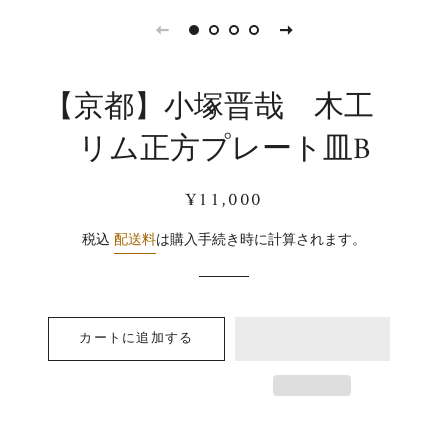
【京都】小塚晋哉 木工
リム正方プレート皿B
通
販
¥11,000
常
売
価
価
税込
配送料
は購入手続き時に計算されます。
格
格
カートに追加する