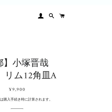
ログイン
検索
カート
都】小塚晋哉
 リム12角皿A
通
販
¥9,900
常
売
価
価
料
は購入手続き時に計算されます。
格
格