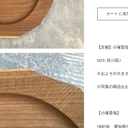
カートに追
【京都】小塚晋哉
SIZE: 径23
高3
※およその大き
※写真の商品を
【
小塚晋哉】
1981年 愛知県