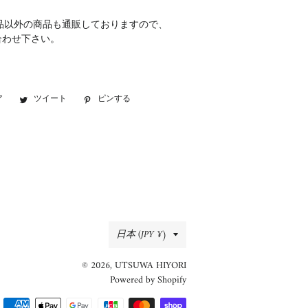
品以外の商品も通販しておりますので、
合わせ下さい。
ア
Facebook
ツイート
Twitter
ピンする
Pinterest
で
に
で
シ
投
ピ
ェ
稿
ン
ア
す
す
す
る
る
る
国/
日本 (JPY ¥)
地
© 2026,
UTSUWA HIYORI
域
Powered by Shopify
決