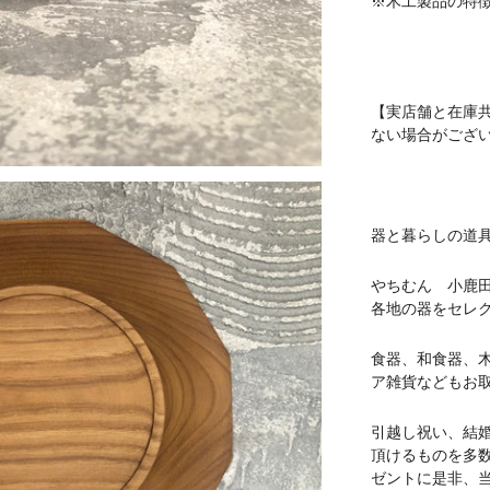
※木工製品の特
【実店舗と在庫
ない場合がござ
器と暮らしの道具 
やちむん 小鹿
各地の器をセレ
食器、和食器、
ア雑貨などもお
引越し祝い、結
頂けるものを多
ゼントに是非、