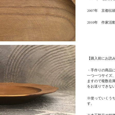
2007年 京都
2010年 作家活
【購入前にお読
・手作りの商品
一つ一つサイズ
ますので複数在
をお送りできな
※使っていくう
す。