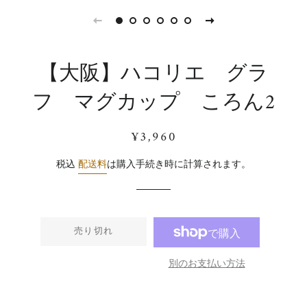
【大阪】ハコリエ グラ
フ マグカップ ころん2
通
販
¥3,960
常
売
価
価
税込
配送料
は購入手続き時に計算されます。
格
格
売り切れ
別のお支払い方法