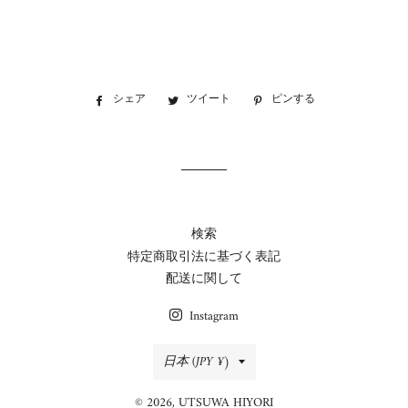
シェア
Facebook
ツイート
Twitter
ピンする
Pinterest
で
に
で
シ
投
ピ
ェ
稿
ン
ア
す
す
す
る
る
る
検索
特定商取引法に基づく表記
配送に関して
Instagram
国/
日本 (JPY ¥)
地
© 2026,
UTSUWA HIYORI