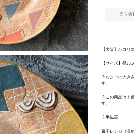
売り切
【大阪】ハコリエ
【サイズ】径23.
※およその大き
す。
※この商品は１
す。
※
半磁器
電子レンジ（温