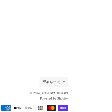
国/
日本 (JPY ¥)
地
© 2026,
UTSUWA HIYORI
域
Powered by Shopify
決