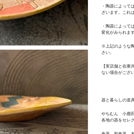
・陶器によって
ざいます。これ
・陶器によって
変化がみられま
※上記のような
さい。
【実店舗と在庫
ない場合がござ
器と暮らしの道具 
やちむん 小鹿
各地の器をセレ