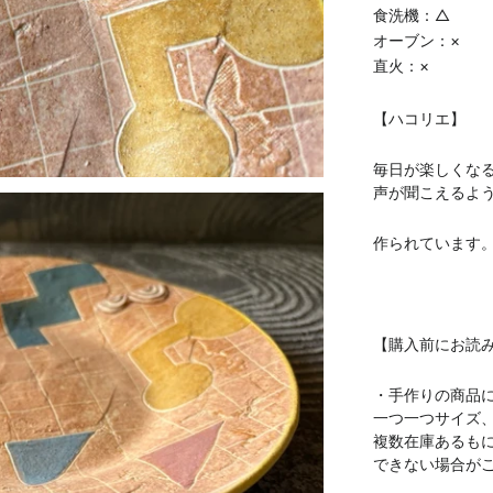
食洗機：△
オーブン：×
直火：×
【ハコリエ】
毎日が楽しくな
声が聞こえるよ
作られています
【購入前にお読
・手作りの商品
一つ一つサイズ
複数在庫あるも
できない場合が