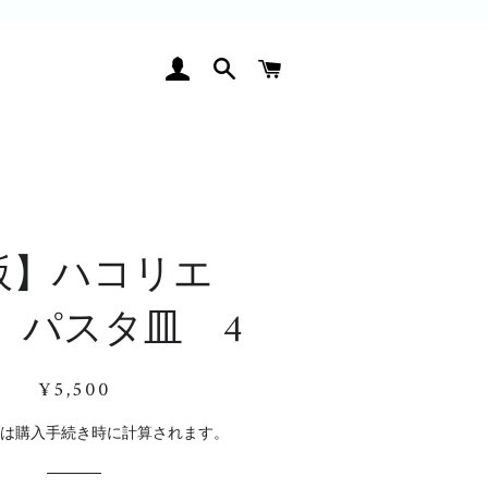
ログイン
検索
カート
阪】ハコリエ
 パスタ皿 4
通
販
¥5,500
常
売
価
価
料
は購入手続き時に計算されます。
格
格