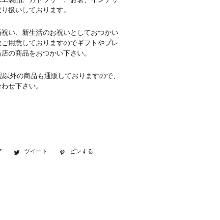
木工製品、カトラリー、お箸、インテリ
取り扱いしております。
婚祝い、新生活のお祝いとしておつかい
数ご用意しておりますのでギフトやプレ
当店の商品をおつかい下さい。
品以外の商品も通販しておりますので、
合わせ下さい。
ア
Facebook
ツイート
Twitter
ピンする
Pinterest
で
に
で
シ
投
ピ
ェ
稿
ン
ア
す
す
す
る
る
る