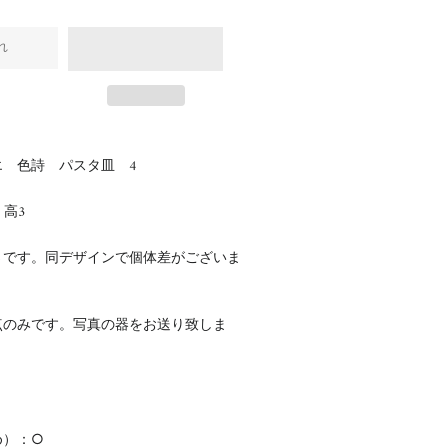
れ
 色詩 パスタ皿 4
5
高3
さです。同デザインで個体差がございま
点のみです。写真の器をお送り致しま
め）：○