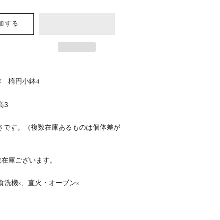
加する
 楕円小鉢4
5高3
さです。（複数在庫あるものは個体差が
数在庫ございます。
食洗機×、直火・オーブン×