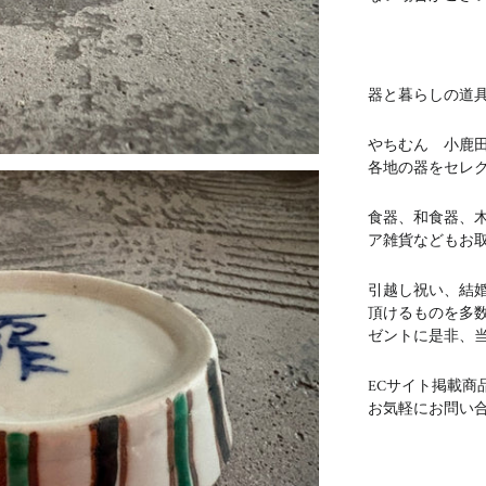
器と暮らしの道具 
やちむん 小鹿
各地の器をセレ
食器、和食器、
ア雑貨などもお
引越し祝い、結
頂けるものを多
ゼントに是非、
ECサイト掲載商
お気軽にお問い