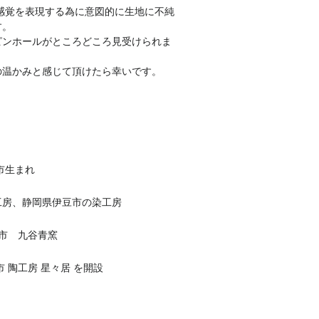
感覚を表現する為に意図的に生地に不純
す。
ピンホールがところどころ見受けられま
の温かみと感じて頂けたら幸いです。
山市生まれ
工房、静岡県伊豆市の染工房
美市 九谷
青窯
市
陶工房 星々居 を開設