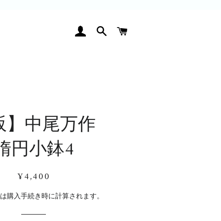
ログイン
検索
カート
阪】中尾万作
楕円小鉢4
通
販
¥4,400
常
売
価
価
料
は購入手続き時に計算されます。
格
格