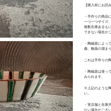
【購入前にお読
・手作りの商品
一つ一つサイズ
複数在庫あるも
できない場合が
・陶磁器によっ
傷、釉薬の溜ま
これは手作りの
・
陶磁器
は使っ
みられます。
※上記のような
い。
・実店舗と在庫
ない場合がござ