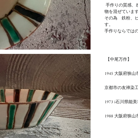
手作りの質感、
物を混ぜていま
その為 鉄粉、
す。
手作りならでは
【中尾万作】
1945 大阪府狭
京都市の友禅染
1973 i石川県能
1988
大阪府狭山