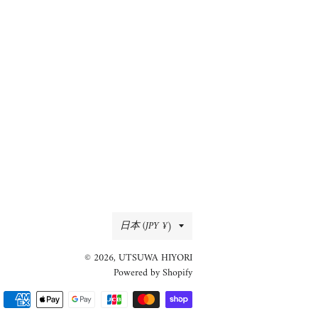
国/
日本 (JPY ¥)
地
© 2026,
UTSUWA HIYORI
域
Powered by Shopify
決
済