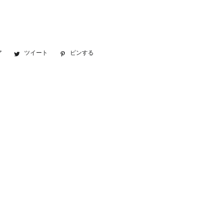
ア
Facebook
ツイート
Twitter
ピンする
Pinterest
で
に
で
シ
投
ピ
ェ
稿
ン
ア
す
す
す
る
る
る