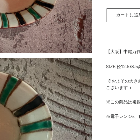
カートに追
【大阪】中尾万作
SIZE:径12.5/8.
※およその大き
ございます ）
※この商品は複
※電子レンジ×、