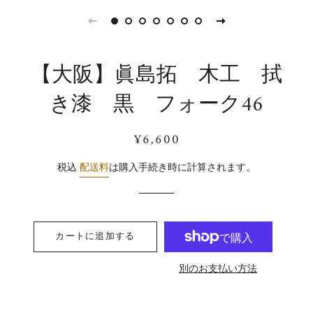
【大阪】眞島拓 木工 拭
き漆 黒 フォーク46
通
販
¥6,600
常
売
価
価
税込
配送料
は購入手続き時に計算されます。
格
格
カートに追加する
別のお支払い方法