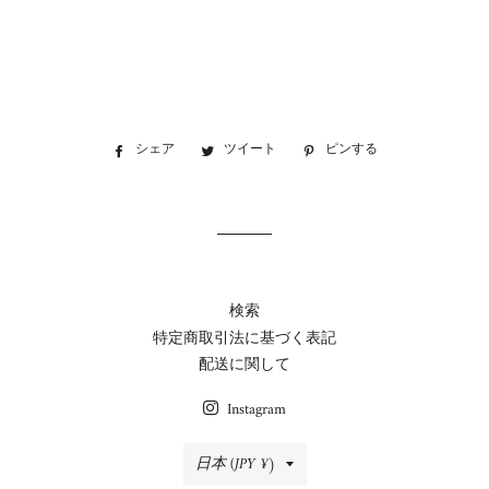
シェア
Facebook
ツイート
Twitter
ピンする
Pinterest
で
に
で
シ
投
ピ
ェ
稿
ン
ア
す
す
す
る
る
る
検索
特定商取引法に基づく表記
配送に関して
Instagram
国/
日本 (JPY ¥)