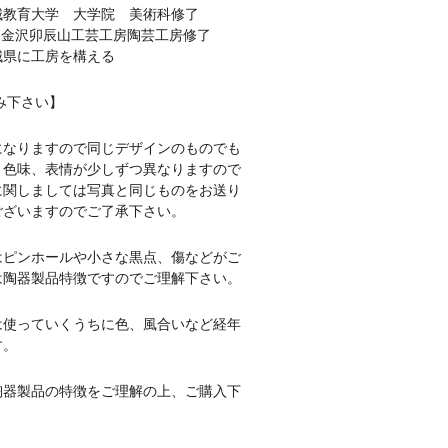
城教育大学 大学院 美術科修了
)金沢卯辰山工芸工房陶芸工房修了
城県に工房を構える
み下さい】
になりますので同じデザインのものでも
、色味、表情が少しずつ異なりますので
に関しましては写真と同じものをお送り
ございますのでご了承下さい。
はピンホールや小さな黒点、傷などがご
は陶器製品特徴ですのでご理解下さい。
は使っていくうちに色、風合いなど経年
す。
陶器製品の特徴をご理解の上、ご購入下