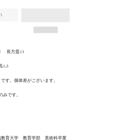
れ
 長方皿13
高1.5
さです。個体差がございます。
のみです。
城教育大学 教育学部 美術科卒業