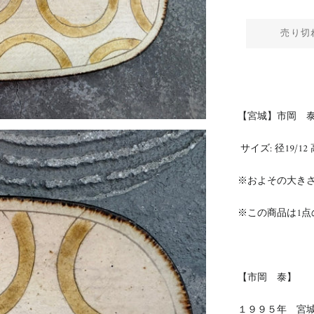
売り切
【宮城】市岡 泰
サイズ:
径19/12
※およその大き
※この商品は1点
【市岡 泰】
１９９５年 宮