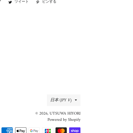
ア
Facebook
ツイート
Twitter
ピンする
Pinterest
で
に
で
シ
投
ピ
ェ
稿
ン
ア
す
す
す
る
る
る
国/
日本 (JPY ¥)
地
© 2026,
UTSUWA HIYORI
域
Powered by Shopify
決