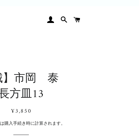
ログイン
検索
カート
城】市岡 泰
長方皿13
通
販
¥3,850
常
売
価
価
料
は購入手続き時に計算されます。
格
格