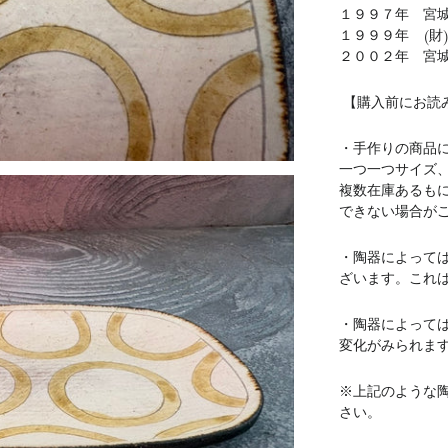
１９９７年 宮
１９９９年 (財
２００２年 宮
【購入前にお読
・手作りの商品
一つ一つサイズ
複数在庫あるも
できない場合が
・陶器によって
ざいます。これ
・陶器によって
変化がみられま
※上記のような
さい。