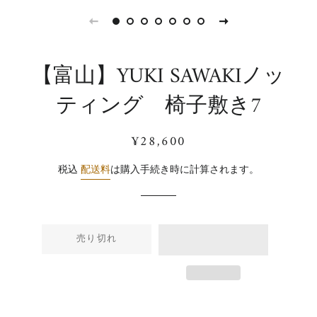
【富山】YUKI SAWAKIノッ
ティング 椅子敷き7
通
販
¥28,600
常
売
価
価
税込
配送料
は購入手続き時に計算されます。
格
格
売り切れ