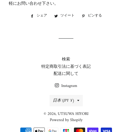
軽にお問い合わせ下さい。
シェア
Facebook
ツイート
Twitter
ピンする
Pinterest
で
に
で
シ
投
ピ
ェ
稿
ン
ア
す
す
す
る
る
る
検索
特定商取引法に基づく表記
配送に関して
Instagram
国/
日本 (JPY ¥)
地
© 2026,
UTSUWA HIYORI
域
Powered by Shopify
決