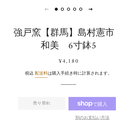
強戸窯【群馬】島村憲市
和美 6寸鉢5
通
販
¥4,180
常
売
価
価
税込
配送料
は購入手続き時に計算されます。
格
格
売り切れ
別のお支払い方法