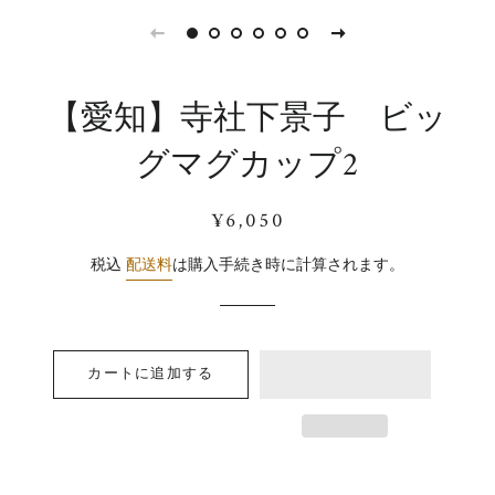
【愛知】寺社下景子 ビッ
グマグカップ2
通
販
¥6,050
常
売
価
価
税込
配送料
は購入手続き時に計算されます。
格
格
カートに追加する