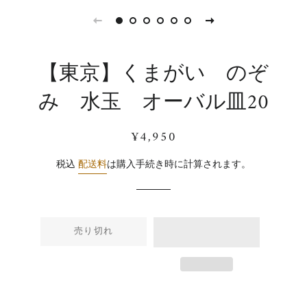
【東京】くまがい のぞ
み 水玉 オーバル皿20
通
販
¥4,950
常
売
価
価
税込
配送料
は購入手続き時に計算されます。
格
格
売り切れ