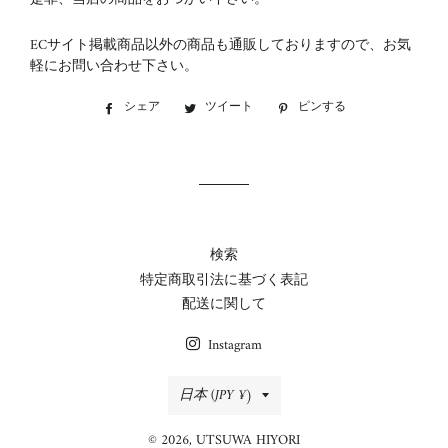
ECサイト掲載商品以外の商品も通販しておりますので、お気
軽にお問い合わせ下さい。
シェア
Facebook
ツイート
Twitter
ピンする
Pinterest
で
に
で
シ
投
ピ
ェ
稿
ン
ア
す
す
す
る
る
る
検索
特定商取引法に基づく表記
配送に関して
Instagram
国/
日本 (JPY ¥)
地
© 2026,
UTSUWA HIYORI