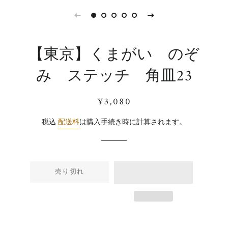
【東京】くまがい のぞ
み ステッチ 角皿23
通
販
¥3,080
常
売
価
価
税込
配送料
は購入手続き時に計算されます。
格
格
売り切れ