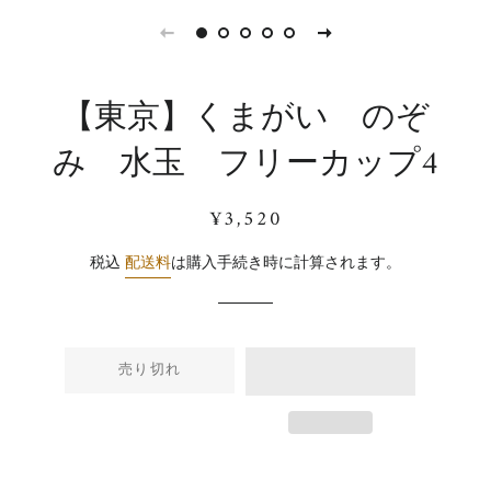
【東京】くまがい のぞ
み 水玉 フリーカップ4
通
販
¥3,520
常
売
価
価
税込
配送料
は購入手続き時に計算されます。
格
格
売り切れ