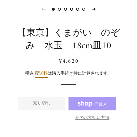
【東京】くまがい のぞ
み 水玉 18cm皿10
通
販
¥4,620
常
売
価
価
税込
配送料
は購入手続き時に計算されます。
格
格
売り切れ
別のお支払い方法