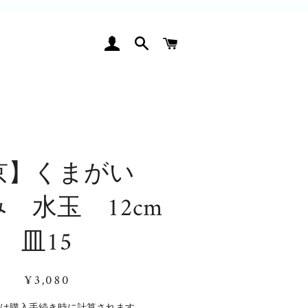
ログイン
検索
カート
京】くまがい
 水玉 12cm
皿15
通
販
¥3,080
常
売
価
価