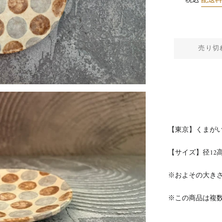
税込
配送
売り切
【東京】くまがい
【サイズ】
径12
高
※およその大き
※この商品は複