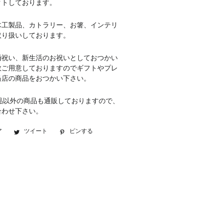
クトしております。
木工製品、カトラリー、お箸、インテリ
取り扱いしております。
婚祝い、新生活のお祝いとしておつかい
数ご用意しておりますのでギフトやプレ
当店の商品をおつかい下さい。
品以外の商品も通販しておりますので、
合わせ下さい。
ア
Facebook
ツイート
Twitter
ピンする
Pinterest
で
に
で
シ
投
ピ
ェ
稿
ン
ア
す
す
す
る
る
る