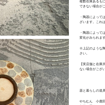
複数在庫あるも
できない場合が
・陶器によって
ざいます。これ
・陶器によって
変化がみられま
※上記のような
さい。
【実店舗と在庫
ない場合がござ
器と暮らしの道具 
やちむん 小鹿