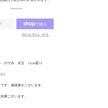
料
は購入手続き時に計算されます。
格
格
れ
別のお支払い方法
 のぞみ 水玉 12cm皿15
1.5
さです。個体差がございます。
数在庫ございます。