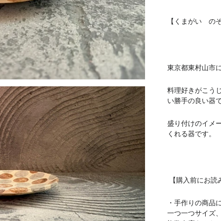
【くまがい の
東京都東村山市
料理好きがこう
い勝手の良い器
盛り付けのイメ
くれる器です。
【購入前にお読
・手作りの商品
一つ一つサイズ