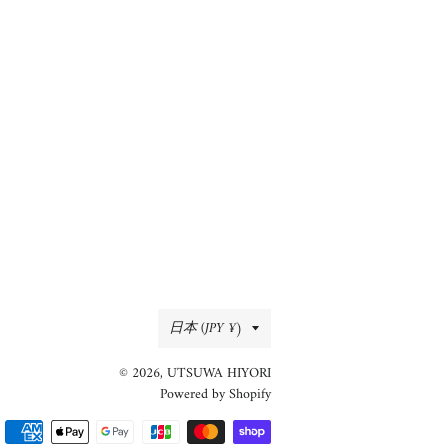
国/
日本 (JPY ¥)
地
© 2026,
UTSUWA HIYORI
域
Powered by Shopify
決