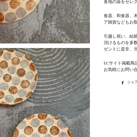
各地の器をセレ
食器、和食器、
ア雑貨などもお
引越し祝い、結
頂けるものを多
ゼントに是非、
ECサイト掲載商
お気軽にお問い
シェ