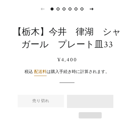
【栃木】今井 律湖 シャ
ガール プレート皿33
通
販
¥4,400
常
売
価
価
税込
配送料
は購入手続き時に計算されます。
格
格
売り切れ