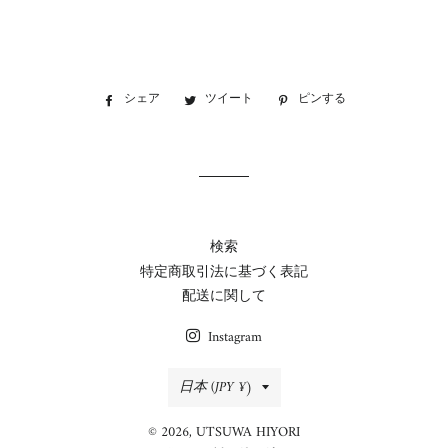
シェア
Facebook
ツイート
Twitter
ピンする
Pinterest
で
に
で
シ
投
ピ
ェ
稿
ン
ア
す
す
す
る
る
る
検索
特定商取引法に基づく表記
配送に関して
Instagram
国/
日本 (JPY ¥)
地
© 2026,
UTSUWA HIYORI