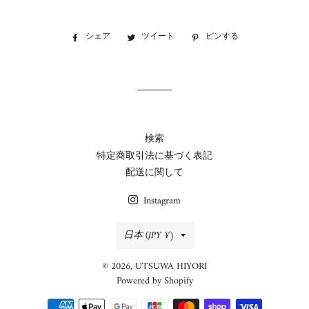
シェア
Facebook
ツイート
Twitter
ピンする
Pinterest
で
に
で
シ
投
ピ
ェ
稿
ン
ア
す
す
す
る
る
る
検索
特定商取引法に基づく表記
配送に関して
Instagram
国/
日本 (JPY ¥)
地
© 2026,
UTSUWA HIYORI
域
Powered by Shopify
決