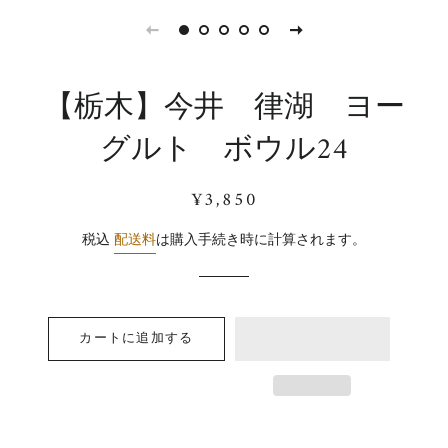
【栃木】今井 律湖 ヨー
グルト ボウル24
通
販
¥3,850
常
売
価
価
税込
配送料
は購入手続き時に計算されます。
格
格
カートに追加する